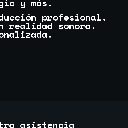
gic y más.
ducción profesional.
n realidad sonora.
onalizada.
tra asistencia