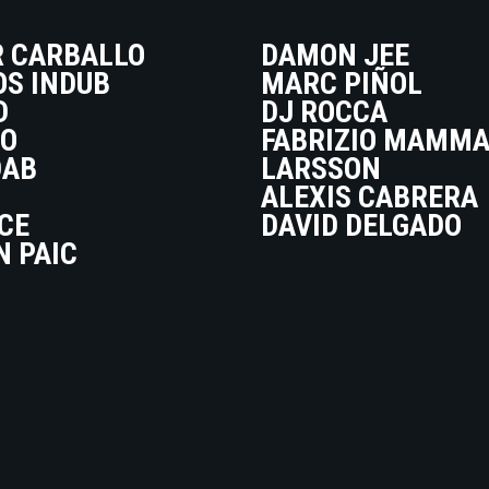
R CARBALLO
DAMON JEE
S INDUB
MARC PIÑOL
D
DJ ROCCA
O
FABRIZIO MAMM
DAB
LARSSON
ALEXIS CABRERA
CE
DAVID DELGADO
N PAIC